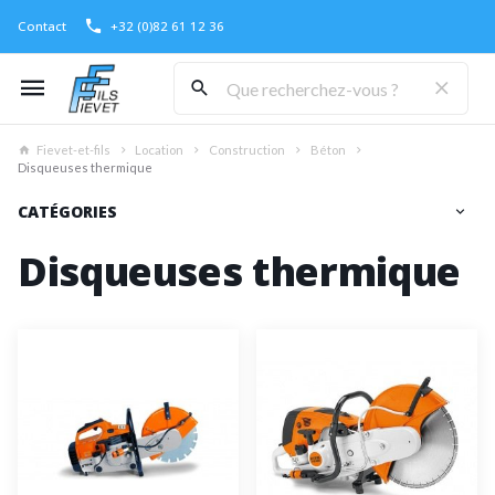
Contact
+32 (0)82 61 12 36
Fievet-et-fils
Location
Construction
Béton
Disqueuses thermique
CATÉGORIES
Disqueuses thermique