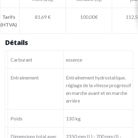
Tarifs
81,69 €
100,00€
112,5
(HTVA)
Détails
Carburant
essence
Entrainement
Entraînement hydrostatique,
réglage de la vitesse progressif
en marche avant et en marche
arrière
Poids
130 kg
Dimensions total avec
2350 mm (L) - 700 mm (l) -