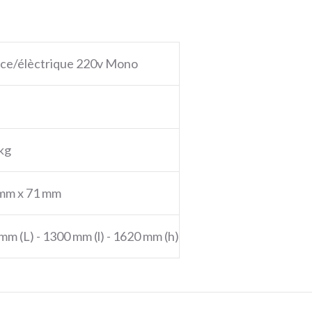
ce/élèctrique 220v Mono
kg
mm x 71 mm
mm (L) - 1300 mm (l) - 1620 mm (h)