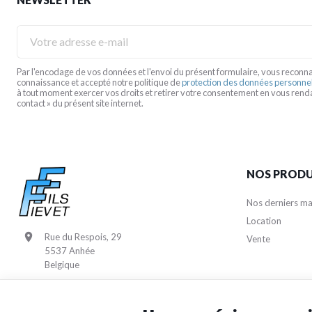
Votre
adresse
e-
mail
Par l'encodage de vos données et l'envoi du présent formulaire, vous reconna
connaissance et accepté notre politique de
protection des données personne
à tout moment exercer vos droits et retirer votre consentement en vous renda
contact » du présent site internet.
NOS PRODU
Nos derniers ma
Location
Rue du Respois, 29
Vente
5537 Anhée
Belgique
+32 (0)82 61 12 36
location@fievet-fils.be