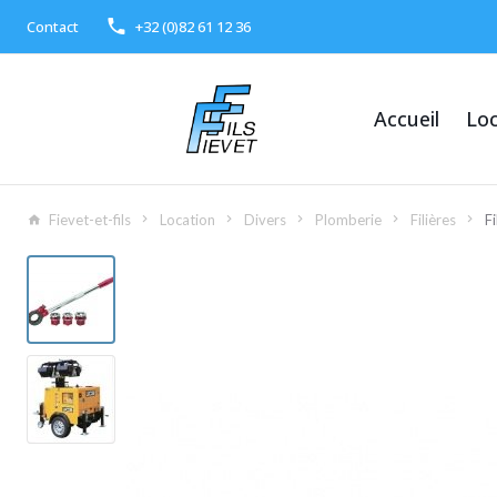
Contact
+32 (0)82 61 12 36
Accueil
Loc
Fievet-et-fils
Location
Divers
Plomberie
Filières
Fi