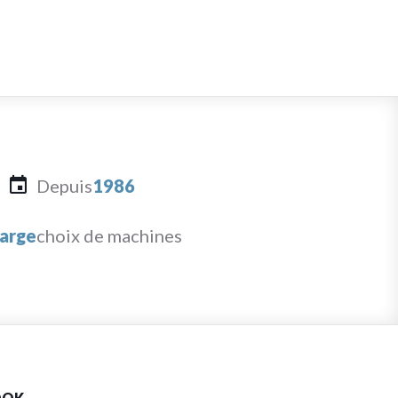
Depuis
1986
arge
choix de machines
OOK