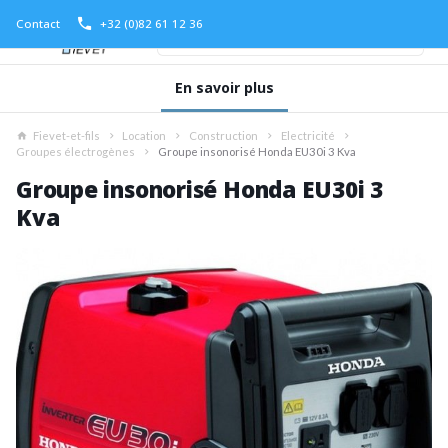
Contact
+32 (0)82 61 12 36
En savoir plus
Fievet-et-fils
Location
Construction
Electricité
Groupes électrogènes
Groupe insonorisé Honda EU30i 3 Kva
Groupe insonorisé Honda EU30i 3
Kva