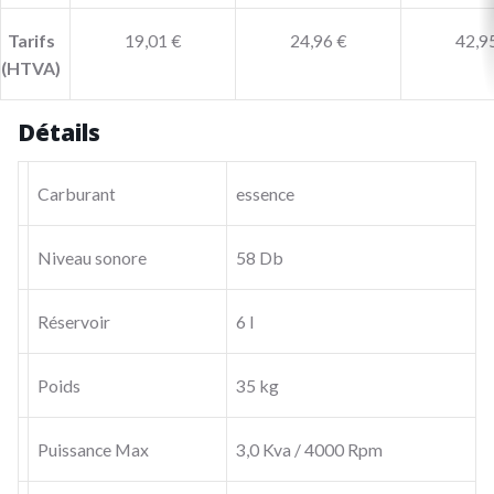
Tarifs
19,01 €
24,96 €
42,9
(HTVA)
Détails
Carburant
essence
Niveau sonore
58 Db
Réservoir
6 l
Poids
35 kg
Puissance Max
3,0 Kva / 4000 Rpm