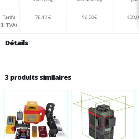
Tarifs
78,42 €
96,00€
108,0
(HTVA)
Détails
3 produits similaires