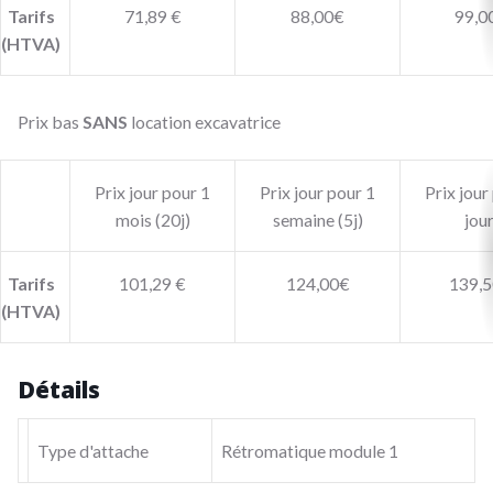
Tarifs
71,89 €
88,00€
99,0
(HTVA)
Prix bas
SANS
location excavatrice
Prix jour pour 1
Prix jour pour 1
Prix jour
mois (20j)
semaine (5j)
jou
Tarifs
101,29 €
124,00€
139,5
(HTVA)
Détails
Type d'attache
Rétromatique module 1