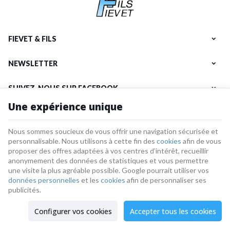
FIEVET & FILS
NEWSLETTER
SUIVEZ-NOUS SUR FACEBOOK
Une expérience unique
NOS PRODUITS
Nous sommes soucieux de vous offrir une navigation sécurisée et
INFORMATIONS
personnalisable. Nous utilisons à cette fin des
cookies
afin de vous
proposer des offres adaptées à vos centres d’intérêt, recueillir
anonymement des données de statistiques et vous permettre
une visite la plus agréable possible. Google pourrait utiliser vos
données personnelles
et les
cookies
afin de personnaliser ses
Fievet-et-fils | N° d'entreprise : 0784.207.485 |
Mentions légales & Contact
|
Conditions générales
publicités.
Conditions d'utilisation du site web
|
Cookies
|
Données personnelles
|
Traitement de vos données par Google
Configurer vos cookies
Accepter tous les cookies
© Copyright 2026 -
E-net Business
, accélérateur d'e-commerce pour
commerçants, indépendants & PME