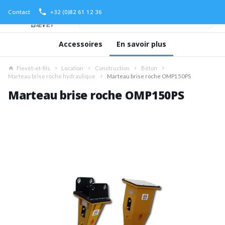
Contact
+32 (0)82 61 12 36
Accessoires
En savoir plus
Fievet-et-fils
Location
Construction
Béton
Marteau brise roche hydraulique
Marteau brise roche OMP150PS
Marteau brise roche OMP150PS