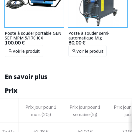
Poste à souder portable GEN
Poste à souder semi-
SET MPM 5/170 ICX
automatique Mig
100,00 €
80,00 €
Voir le produit
Voir le produit
En savoir plus
Prix
Prix jour pour 1
Prix jour pour 1
Prix jour
mois (20j)
semaine (5j)
jou
Tarifs
52,28 €
64,00 €
72,0