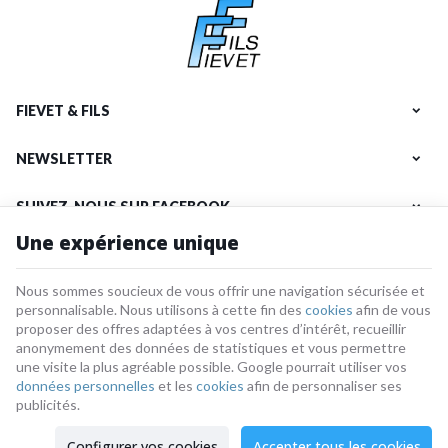
FIEVET & FILS
NEWSLETTER
SUIVEZ-NOUS SUR FACEBOOK
Une expérience unique
NOS PRODUITS
Nous sommes soucieux de vous offrir une navigation sécurisée et
INFORMATIONS
personnalisable. Nous utilisons à cette fin des
cookies
afin de vous
proposer des offres adaptées à vos centres d’intérêt, recueillir
anonymement des données de statistiques et vous permettre
une visite la plus agréable possible. Google pourrait utiliser vos
données personnelles
et les
cookies
afin de personnaliser ses
Fievet-et-fils | N° d'entreprise : 0784.207.485 |
Mentions légales & Contact
|
Conditions générales
publicités.
Conditions d'utilisation du site web
|
Cookies
|
Données personnelles
|
Traitement de vos données par Google
Configurer vos cookies
Accepter tous les cookies
© Copyright 2026 -
E-net Business
, accélérateur d'e-commerce pour