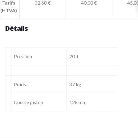
Tarifs
32,68 €
40,00 €
45,0
(HTVA)
Détails
Pression
20 T
Poids
37 kg
Course piston
128 mm